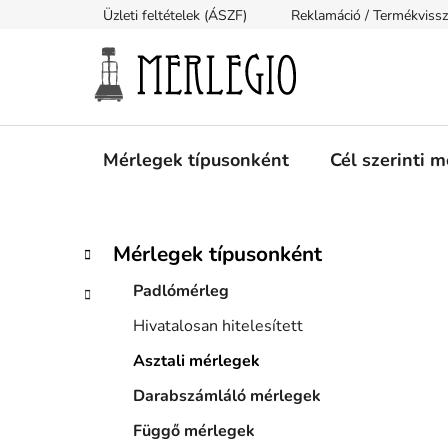
Ugrás
Üzleti feltételek (ÁSZF)
Reklamáció / Termékviss
a
fő
tartalomhoz
Mérlegek típusonként
Cél szerinti 
O
K
Kategóriák
Mérlegek típusonként
a
átugrása
l
t
Padlómérleg
d
e
a
Hivatalosan hitelesített
g
l
ó
Asztali mérlegek
s
r
i
Darabszámláló mérlegek
ó
á
p
Függő mérlegek
k