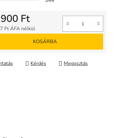
344
 900 Ft
7 Ft ÁFA nélkül
gár:
KOSÁRBA
tatás
Kérdés
Megosztás