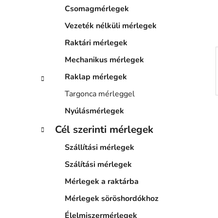
a
Csomagmérlegek
n
e
Vezeték nélküli mérlegek
l
Raktári mérlegek
Mechanikus mérlegek
Raklap mérlegek
Targonca mérleggel
Nyúlásmérlegek
Cél szerinti mérlegek
Szállítási mérlegek
Szálítási mérlegek
Mérlegek a raktárba
Mérlegek söröshordókhoz
Élelmiszermérlegek