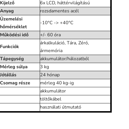
Kijelző
6x LCD, háttérvilágítású
Anyag
rozsdamentes acél
Üzemelési
-10°C -> +40°C
hőmérséklet
Működési idő
+/- 60 óra
árkalkuláció, Tára, Zéró,
Funkciók
ármemória
Tápegység
akkumulátor/hálozatból
Mérleg súlya
3 kg
Jótállás
24 hónap
Csomag része
mérleg 40 kg-ig
akkumulátor
töltőkábel
használati útmutató