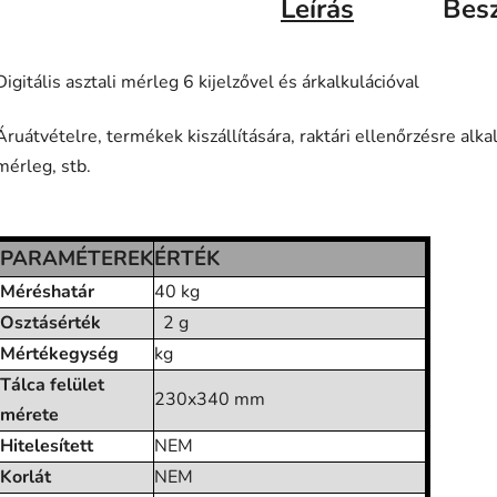
Leírás
Bes
Digitális asztali mérleg 6 kijelzővel és árkalkulációval
Áruátvételre, termékek kiszállítására, raktári ellenőrzésre alk
mérleg, stb.
PARAMÉTEREK
ÉRTÉK
Méréshatár
40 kg
Osztásérték
2 g
Mértékegység
kg
Tálca felület
230x340 mm
mérete
Hitelesített
NEM
Korlát
NEM