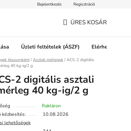
Bejelentkezés
Regisztráció
ÜRES KOSÁR
KOSÁR
lása
Üzleti feltételek (ÁSZF)
Elérhetőségek
ap
gek típusonként
/
Asztali mérlegek
/
ACS-2 digitális
mérleg 40 kg-ig/2 g
CS-2 digitális asztali
mérleg 40 kg-ig/2 g
tőség
Raktáron
 kézbesítés:
10.08.2026
ási lehetőségek