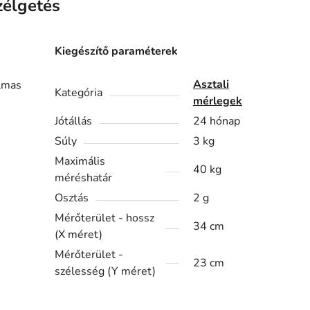
zélgetés
Kiegészítő paraméterek
Asztali
almas
Kategória
mérlegek
Jótállás
24 hónap
Súly
3 kg
Maximális
40 kg
méréshatár
Osztás
2 g
Mérőterület - hossz
34 cm
(X méret)
Mérőterület -
23 cm
szélesség (Y méret)