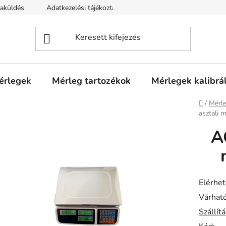
zaküldés
Adatkezelési tájékoztató
mérlegek
Mérleg tartozékok
Mérlegek kalibrá
Kezdől
/
Mérle
asztali 
A
Elérhe
Várható
Szállít