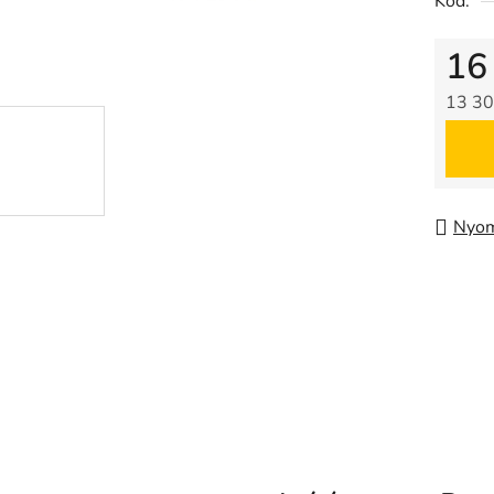
Kód:
16
13 30
Egysé
Nyom