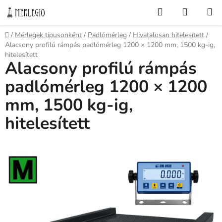
Ugrás
Keresés
KOSÁR
a
fő
Kezdőlap
/
Mérlegek típusonként
/
Padlómérleg
/
Hivatalosan hitelesített
/
tartalomhoz
Alacsony profilú rámpás padlómérleg 1200 × 1200 mm, 1500 kg-ig,
hitelesített
Alacsony profilú rámpás
padlómérleg 1200 × 1200
mm, 1500 kg-ig,
hitelesített