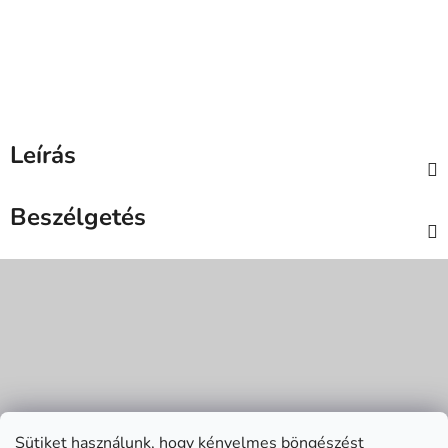
Leírás
Beszélgetés
L
á
b
l
é
c
Sütiket használunk, hogy kényelmes böngészést