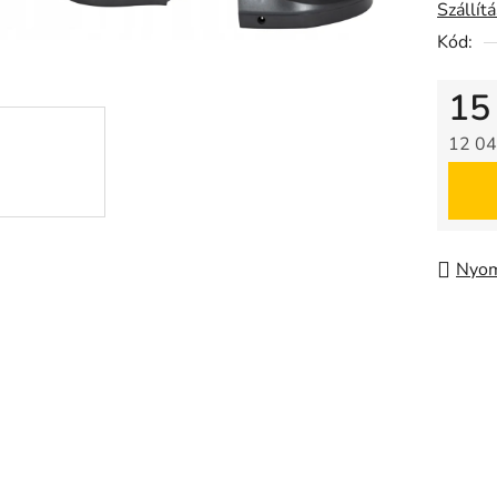
Szállít
Kód:
15
12 04
Egysé
Nyom