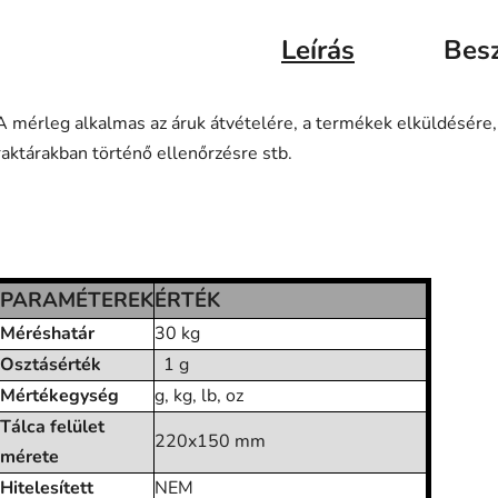
Leírás
Bes
A mérleg alkalmas az áruk átvételére, a termékek elküldésére,
raktárakban történő ellenőrzésre stb.
PARAMÉTEREK
ÉRTÉK
Méréshatár
30 kg
Osztásérték
1 g
Mértékegység
g, kg, lb, oz
Tálca felület
220x150 mm
mérete
Hitelesített
NEM