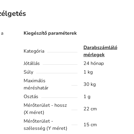
zélgetés
 a
Kiegészítő paraméterek
Darabszámláló
Kategória
mérlegek
Jótállás
24 hónap
Súly
1 kg
Maximális
30 kg
méréshatár
Osztás
1 g
Mérőterület - hossz
22 cm
(X méret)
Mérőterület -
15 cm
szélesség (Y méret)