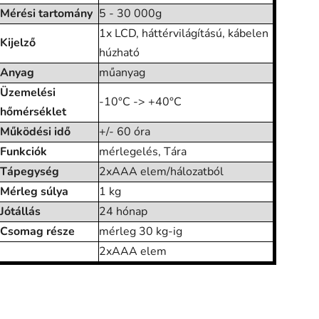
Mérési tartomány
5 - 30 000g
1x LCD, háttérvilágítású, kábelen
Kijelző
húzható
Anyag
műanyag
Üzemelési
-10°C -> +40°C
hőmérséklet
Működési idő
+/- 60 óra
Funkciók
mérlegelés, Tára
Tápegység
2xAAA elem/hálozatból
Mérleg súlya
1 kg
Jótállás
24 hónap
Csomag része
mérleg 30 kg-ig
2xAAA elem