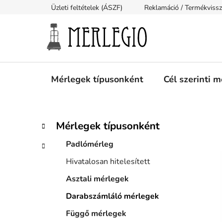
Ugrás
Üzleti feltételek (ÁSZF)
Reklamáció / Termékviss
a
fő
tartalomhoz
Mérlegek típusonként
Cél szerinti 
O
K
Kategóriák
Mérlegek típusonként
a
átugrása
l
t
Padlómérleg
d
e
a
Hivatalosan hitelesített
g
l
ó
Asztali mérlegek
s
r
i
Darabszámláló mérlegek
ó
á
p
Függő mérlegek
k