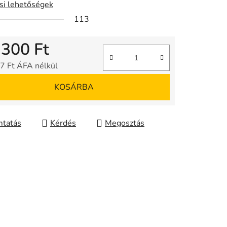
ási lehetőségek
113
 300 Ft
7 Ft ÁFA nélkül
gár:
KOSÁRBA
tatás
Kérdés
Megosztás