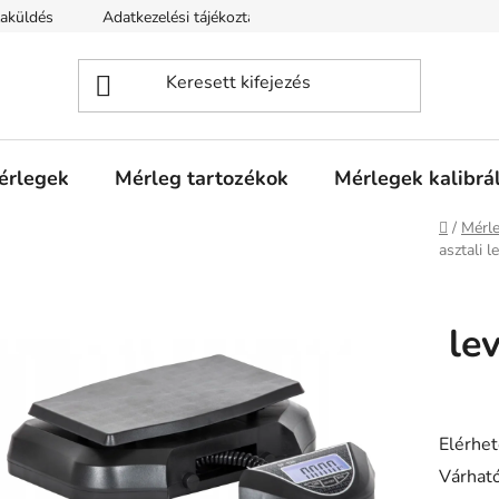
zaküldés
Adatkezelési tájékoztató
mérlegek
Mérleg tartozékok
Mérlegek kalibrá
Kezdől
/
Mérle
asztali 
le
Elérhe
Várható