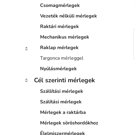
a
Csomagmérlegek
n
e
Vezeték nélküli mérlegek
l
Raktári mérlegek
Mechanikus mérlegek
Raklap mérlegek
Targonca mérleggel
Nyúlásmérlegek
Cél szerinti mérlegek
Szállítási mérlegek
Szálítási mérlegek
Mérlegek a raktárba
Mérlegek söröshordókhoz
Élelmiszermérlegek