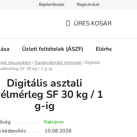
Bejelentkezés
Regisztráció
ÜRES KOSÁR
KOSÁR
lása
Üzleti feltételek (ÁSZF)
Elérhetőségek
ap
gek típusonként
/
Darabszámláló mérlegek
/
Digitális
levélmérleg SF 30 kg / 1 g-ig
Digitális asztali
vélmérleg SF 30 kg / 1
g-ig
tőség
Raktáron
 kézbesítés:
10.08.2026