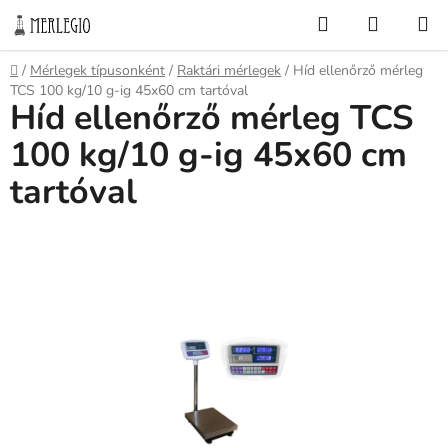
Ugrás
Keresés
KOSÁR
a
fő
Kezdőlap
/
Mérlegek típusonként
/
Raktári mérlegek
/
Híd ellenőrző mérleg
tartalomhoz
TCS 100 kg/10 g-ig 45x60 cm tartóval
Híd ellenőrző mérleg TCS
100 kg/10 g-ig 45x60 cm
tartóval