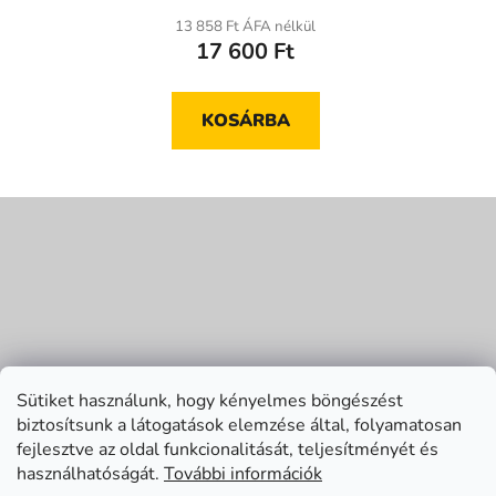
13 858 Ft ÁFA nélkül
17 600 Ft
KOSÁRBA
L
á
b
l
é
c
Sütiket használunk, hogy kényelmes böngészést
biztosítsunk a látogatások elemzése által, folyamatosan
fejlesztve az oldal funkcionalitását, teljesítményét és
használhatóságát.
További információk