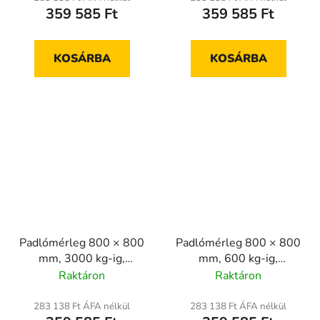
359 585 Ft
359 585 Ft
KOSÁRBA
KOSÁRBA
Padlómérleg 800 × 800
Padlómérleg 800 × 800
mm, 3000 kg-ig,
mm, 600 kg-ig,
hitelesített
hitelesített
Raktáron
Raktáron
283 138 Ft ÁFA nélkül
283 138 Ft ÁFA nélkül