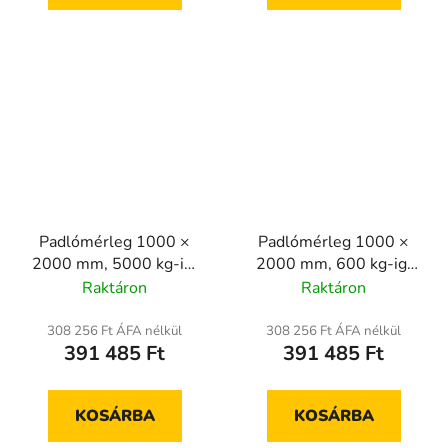
Padlómérleg 1000 ×
Padlómérleg 1000 ×
2000 mm, 5000 kg-ig,
2000 mm, 600 kg-ig,
hitelesített
hitelesített
Raktáron
Raktáron
308 256 Ft ÁFA nélkül
308 256 Ft ÁFA nélkül
391 485 Ft
391 485 Ft
KOSÁRBA
KOSÁRBA