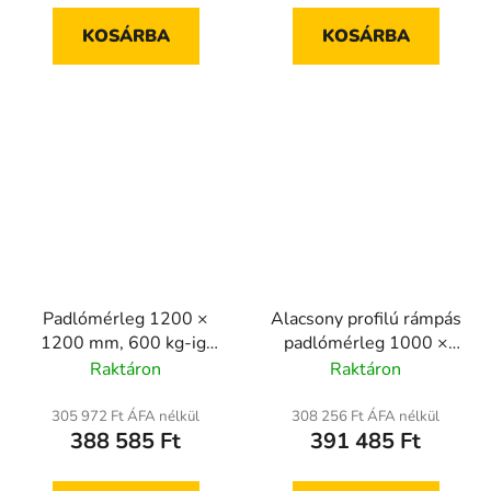
KOSÁRBA
KOSÁRBA
Padlómérleg 1200 ×
Alacsony profilú rámpás
1200 mm, 600 kg-ig,
padlómérleg 1000 ×
hitelesített
1000 mm, 1500 kg-ig,
Raktáron
Raktáron
hitelesített
305 972 Ft ÁFA nélkül
308 256 Ft ÁFA nélkül
388 585 Ft
391 485 Ft