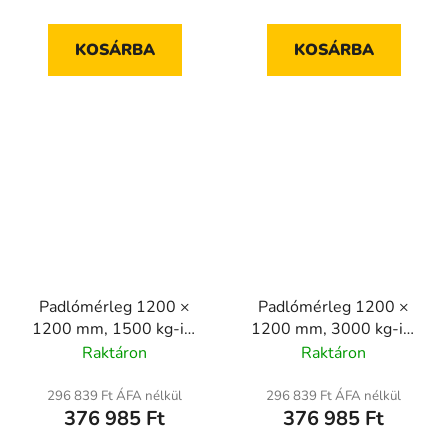
KOSÁRBA
KOSÁRBA
Padlómérleg 1200 ×
Padlómérleg 1200 ×
1200 mm, 1500 kg-ig,
1200 mm, 3000 kg-ig,
hitelesített
hitelesített
Raktáron
Raktáron
296 839 Ft ÁFA nélkül
296 839 Ft ÁFA nélkül
376 985 Ft
376 985 Ft