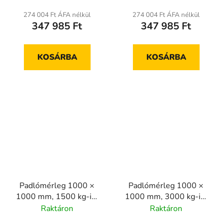
274 004 Ft ÁFA nélkül
274 004 Ft ÁFA nélkül
347 985 Ft
347 985 Ft
KOSÁRBA
KOSÁRBA
Padlómérleg 1000 ×
Padlómérleg 1000 ×
1000 mm, 1500 kg-ig,
1000 mm, 3000 kg-ig,
hitelesített
hitelesített
Raktáron
Raktáron