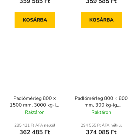
359 585 Ft
359 585 Ft
KOSÁRBA
KOSÁRBA
Padlómérleg 800 ×
Padlómérleg 800 × 800
1500 mm, 3000 kg-ig,
mm, 300 kg-ig,
hitelesített
hitelesített
Raktáron
Raktáron
285 421 Ft ÁFA nélkül
294 555 Ft ÁFA nélkül
362 485 Ft
374 085 Ft