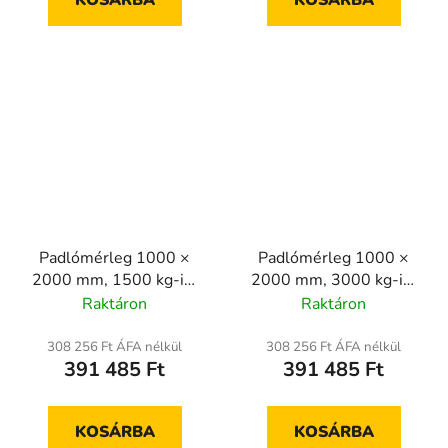
KOSÁRBA
KOSÁRBA
Padlómérleg 1000 ×
Padlómérleg 1000 ×
2000 mm, 1500 kg-ig,
2000 mm, 3000 kg-ig,
hitelesített
hitelesített
Raktáron
Raktáron
308 256 Ft ÁFA nélkül
308 256 Ft ÁFA nélkül
391 485 Ft
391 485 Ft
KOSÁRBA
KOSÁRBA