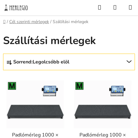
Ugrás
Keresés
KOSÁR
a
fő
Kezdőlap
/
Cél szerinti mérlegek
/
Szállítási mérlegek
tartalomhoz
Szállítási mérlegek
T
Sorrend:
Legolcsóbb elöl
e
r
T
m
e
é
r
k
m
e
é
k
k
r
e
e
Padlómérleg 1000 ×
Padlómérleg 1000 ×
k
n