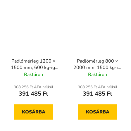
Padlómérleg 1200 ×
Padlómérleg 800 ×
1500 mm, 600 kg-ig,
2000 mm, 1500 kg-ig,
hitelesített
hitelesített
Raktáron
Raktáron
308 256 Ft ÁFA nélkül
308 256 Ft ÁFA nélkül
391 485 Ft
391 485 Ft
KOSÁRBA
KOSÁRBA