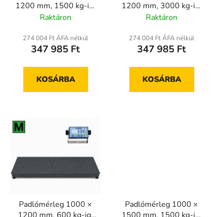
1200 mm, 1500 kg-ig,
1200 mm, 3000 kg-ig,
l
d
hitelesített
hitelesített
Raktáron
Raktáron
i
e
s
z
274 004 Ft ÁFA nélkül
274 004 Ft ÁFA nélkül
t
é
347 985 Ft
347 985 Ft
á
s
j
e
KOSÁRBA
KOSÁRBA
a
Padlómérleg 1000 ×
Padlómérleg 1000 ×
1200 mm, 600 kg-ig,
1500 mm, 1500 kg-ig,