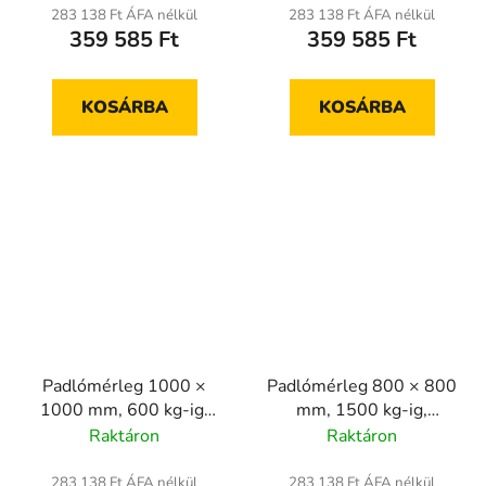
283 138 Ft ÁFA nélkül
283 138 Ft ÁFA nélkül
359 585 Ft
359 585 Ft
KOSÁRBA
KOSÁRBA
Padlómérleg 1000 ×
Padlómérleg 800 × 800
1000 mm, 600 kg-ig,
mm, 1500 kg-ig,
hitelesített
hitelesített
Raktáron
Raktáron
283 138 Ft ÁFA nélkül
283 138 Ft ÁFA nélkül