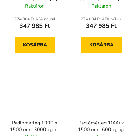
hitelesített
hitelesített
Raktáron
Raktáron
274 004 Ft ÁFA nélkül
274 004 Ft ÁFA nélkül
347 985 Ft
347 985 Ft
KOSÁRBA
KOSÁRBA
Padlómérleg 1000 ×
Padlómérleg 1000 ×
1500 mm, 3000 kg-ig,
1500 mm, 600 kg-ig,