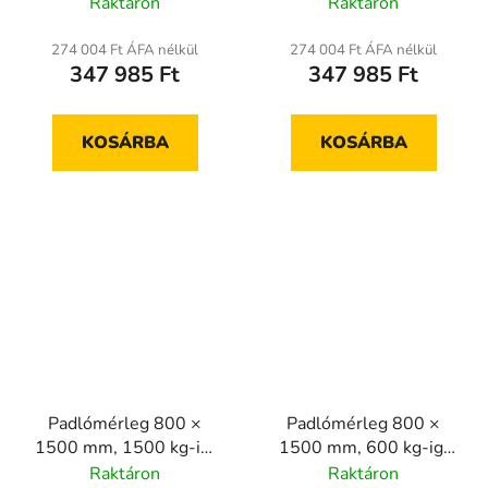
hitelesített
hitelesített
Raktáron
Raktáron
274 004 Ft ÁFA nélkül
274 004 Ft ÁFA nélkül
347 985 Ft
347 985 Ft
KOSÁRBA
KOSÁRBA
Padlómérleg 800 ×
Padlómérleg 800 ×
1500 mm, 1500 kg-ig,
1500 mm, 600 kg-ig,
hitelesített
hitelesített
Raktáron
Raktáron