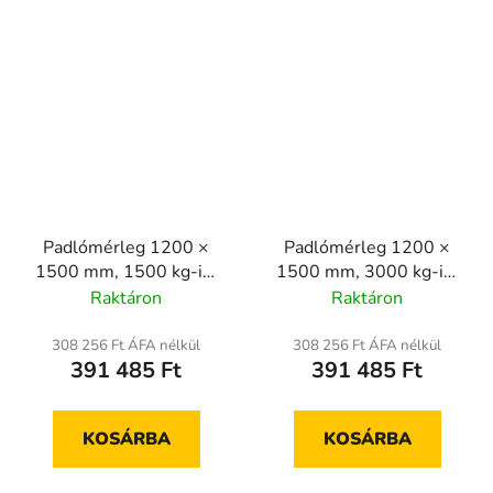
Padlómérleg 1200 ×
Padlómérleg 1200 ×
1500 mm, 1500 kg-ig,
1500 mm, 3000 kg-ig,
hitelesített
hitelesített
Raktáron
Raktáron
308 256 Ft ÁFA nélkül
308 256 Ft ÁFA nélkül
391 485 Ft
391 485 Ft
KOSÁRBA
KOSÁRBA