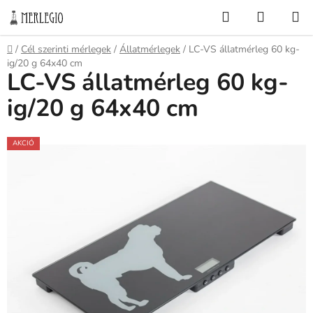
Ugrás
Keresés
KOSÁR
a
fő
Kezdőlap
/
Cél szerinti mérlegek
/
Állatmérlegek
/
LC-VS állatmérleg 60 kg-
tartalomhoz
ig/20 g 64x40 cm
LC-VS állatmérleg 60 kg-
ig/20 g 64x40 cm
AKCIÓ