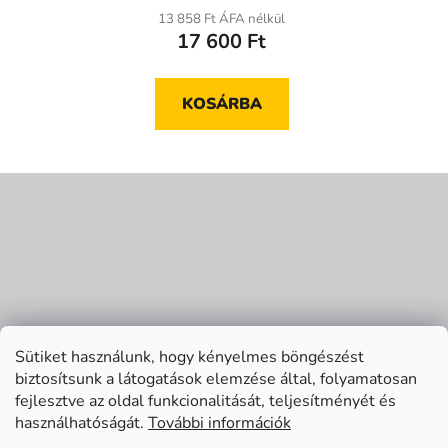
13 858 Ft ÁFA nélkül
17 600 Ft
KOSÁRBA
L
á
b
l
é
c
Sütiket használunk, hogy kényelmes böngészést
biztosítsunk a látogatások elemzése által, folyamatosan
fejlesztve az oldal funkcionalitását, teljesítményét és
használhatóságát.
További információk