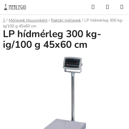
Ugrás
Keresés
KOSÁR
a
fő
Kezdőlap
/
Mérlegek típusonként
/
Raktári mérlegek
/
LP hídmérleg 300 kg-
tartalomhoz
ig/100 g 45x60 cm
LP hídmérleg 300 kg-
ig/100 g 45x60 cm