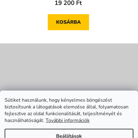
19 200 Ft
KOSÁRBA
L
á
b
l
é
c
Sütiket használunk, hogy kényelmes böngészést
biztosítsunk a látogatások elemzése által, folyamatosan
fejlesztve az oldal funkcionalitását, teljesítményét és
használhatóságát.
További információk
Beállítások