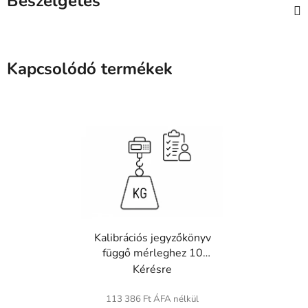
Beszélgetés
Kapcsolódó termékek
Kalibrációs jegyzőkönyv
függő mérleghez 10
000 kg-ig
Kérésre
113 386 Ft ÁFA nélkül