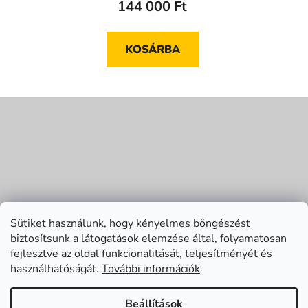
144 000 Ft
KOSÁRBA
L
á
b
l
é
c
Sütiket használunk, hogy kényelmes böngészést
biztosítsunk a látogatások elemzése által, folyamatosan
fejlesztve az oldal funkcionalitását, teljesítményét és
használhatóságát.
További információk
Beállítások