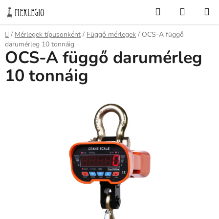
Ugrás
Keresés
KOSÁR
a
fő
Kezdőlap
/
Mérlegek típusonként
/
Függő mérlegek
/
OCS-A függő
tartalomhoz
darumérleg 10 tonnáig
OCS-A függő darumérleg
10 tonnáig