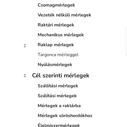
a
Csomagmérlegek
n
e
Vezeték nélküli mérlegek
l
Raktári mérlegek
Mechanikus mérlegek
Raklap mérlegek
Targonca mérleggel
Nyúlásmérlegek
Cél szerinti mérlegek
Szállítási mérlegek
Szálítási mérlegek
Mérlegek a raktárba
Mérlegek söröshordókhoz
Élelmiszermérlegek