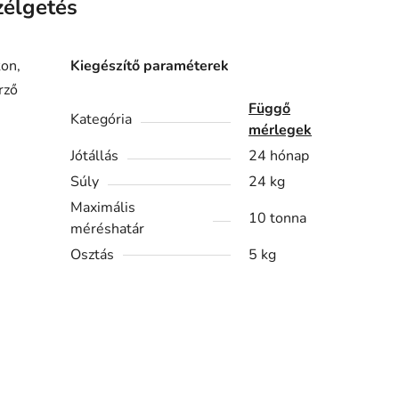
zélgetés
on,
Kiegészítő paraméterek
rző
Függő
Kategória
mérlegek
Jótállás
24 hónap
Súly
24 kg
Maximális
10 tonna
méréshatár
Osztás
5 kg