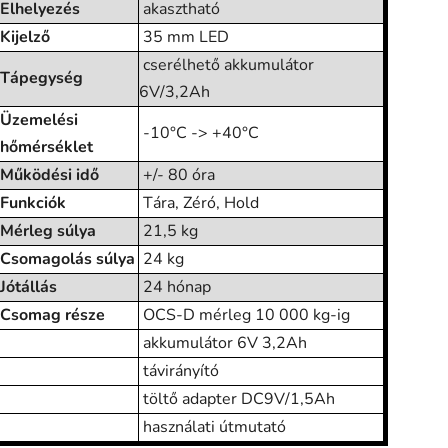
Elhelyezés
akasztható
Kijelző
35 mm LED
cserélhető akkumulátor
Tápegység
6V/3,2Ah
Üzemelési
-10°C -> +40°C
hőmérséklet
Működési idő
+/- 80 óra
Funkciók
Tára, Zéró, Hold
Mérleg súlya
21,5 kg
Csomagolás súlya
24 kg
Jótállás
24 hónap
Csomag része
OCS-D mérleg 10 000 kg-ig
akkumulátor 6V 3,2Ah
távirányító
töltő adapter DC9V/1,5Ah
használati útmutató