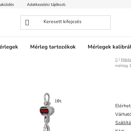
zaküldés
Adatkezelési tájékoztató
mérlegek
Mérleg tartozékok
Mérlegek kalibrá
Kezdől
/
Mérle
mérleg 1
Elérhe
Várható
Szállít