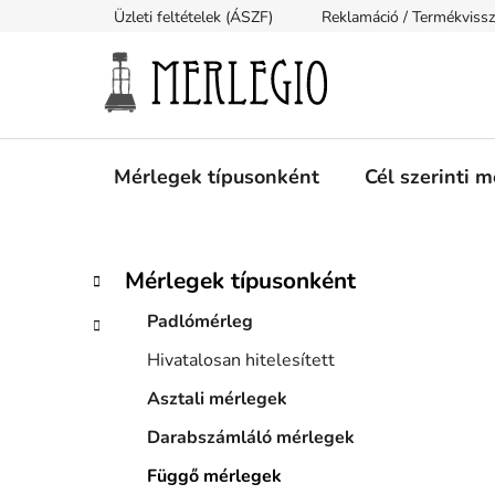
Ugrás
Üzleti feltételek (ÁSZF)
Reklamáció / Termékviss
a
fő
tartalomhoz
Mérlegek típusonként
Cél szerinti 
O
K
Kategóriák
Mérlegek típusonként
a
átugrása
l
t
Padlómérleg
d
e
a
Hivatalosan hitelesített
g
l
ó
Asztali mérlegek
s
r
i
Darabszámláló mérlegek
ó
á
p
Függő mérlegek
k