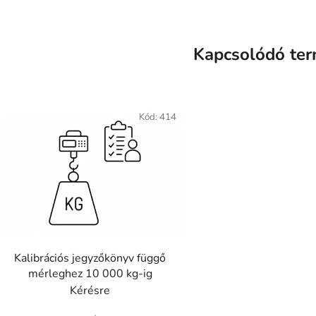
Kapcsolódó te
Kód:
414
Kalibrációs jegyzőkönyv függő
mérleghez 10 000 kg-ig
Kérésre