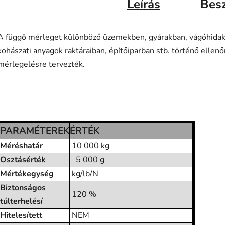
Leírás
Bes
A függő mérleget különböző üzemekben, gyárakban, vágóhidak
kohászati anyagok raktáraiban, építőiparban stb. történő ellenő
mérlegelésre tervezték.
PARAMÉTEREK
ÉRTÉK
Méréshatár
10 000 kg
Osztásérték
5 000 g
Mértékegység
kg/lb/N
Biztonságos
120 %
túlterhelésí
Hitelesített
NEM