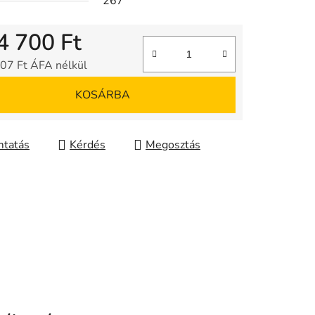
267
4 700 Ft
07 Ft ÁFA nélkül
gár:
KOSÁRBA
tatás
Kérdés
Megosztás