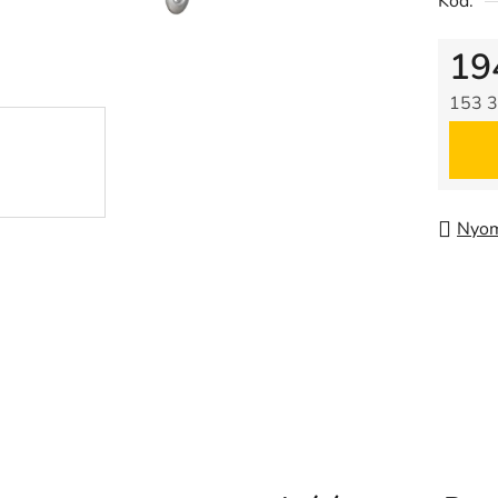
Kód:
19
153 3
Egysé
Nyom