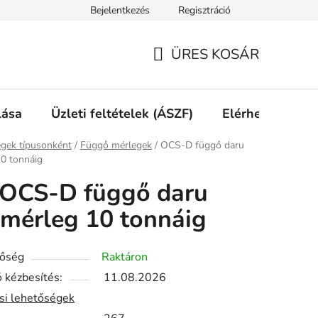
Bejelentkezés
Regisztráció
ÜRES KOSÁR
KOSÁR
lása
Üzleti feltételek (ÁSZF)
Elérhetőségek
ap
gek típusonként
/
Függő mérlegek
/
OCS-D függő daru
0 tonnáig
OCS-D függő daru
mérleg 10 tonnáig
tőség
Raktáron
 kézbesítés:
11.08.2026
ási lehetőségek