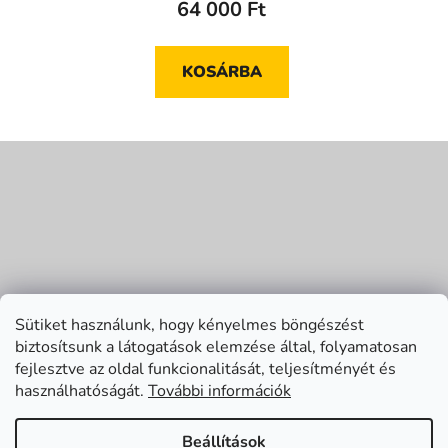
64 000 Ft
KOSÁRBA
L
á
b
l
é
c
Sütiket használunk, hogy kényelmes böngészést
biztosítsunk a látogatások elemzése által, folyamatosan
fejlesztve az oldal funkcionalitását, teljesítményét és
használhatóságát.
További információk
Beállítások