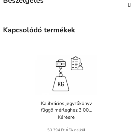
Beszélgetés
Kapcsolódó termékek
Kalibrációs jegyzőkönyv
függő mérleghez 3 000
kg-ig
Kérésre
50 394 Ft ÁFA nélkül