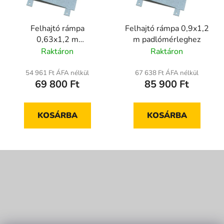
Felhajtó rámpa
Felhajtó rámpa 0,9x1,2
0,63x1,2 m
m padlómérleghez
padlómérleghez
Raktáron
Raktáron
54 961 Ft ÁFA nélkül
67 638 Ft ÁFA nélkül
69 800 Ft
85 900 Ft
KOSÁRBA
KOSÁRBA
L
á
b
l
é
c