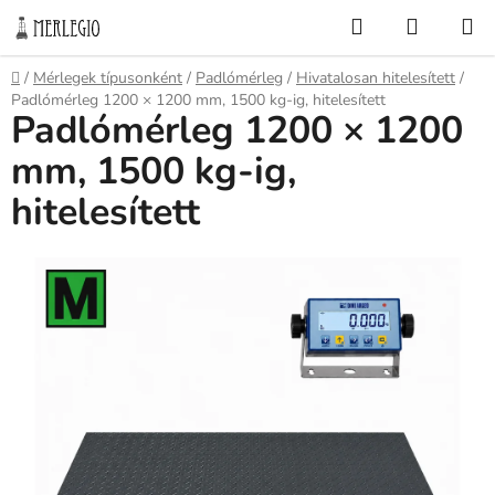
Ugrás
Keresés
KOSÁR
a
fő
Kezdőlap
/
Mérlegek típusonként
/
Padlómérleg
/
Hivatalosan hitelesített
/
tartalomhoz
Padlómérleg 1200 × 1200 mm, 1500 kg-ig, hitelesített
Padlómérleg 1200 × 1200
mm, 1500 kg-ig,
hitelesített