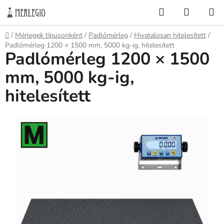
Ugrás
Keresés
KOSÁR
a
fő
Kezdőlap
/
Mérlegek típusonként
/
Padlómérleg
/
Hivatalosan hitelesített
/
tartalomhoz
Padlómérleg 1200 × 1500 mm, 5000 kg-ig, hitelesített
Padlómérleg 1200 × 1500
mm, 5000 kg-ig,
hitelesített