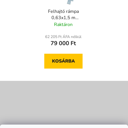
Felhajtó rámpa
0,63x1,5 m
padlómérleghez
Raktáron
62 205 Ft ÁFA nélkül
79 000 Ft
KOSÁRBA
L
á
b
l
é
c