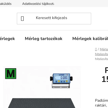
zaküldés
Adatkezelési tájékoztató
mérlegek
Mérleg tartozékok
Mérlegek kalibrá
Kezdől
/
Mérle
hitelesít
hitelesít
1
Padlóm
raktári