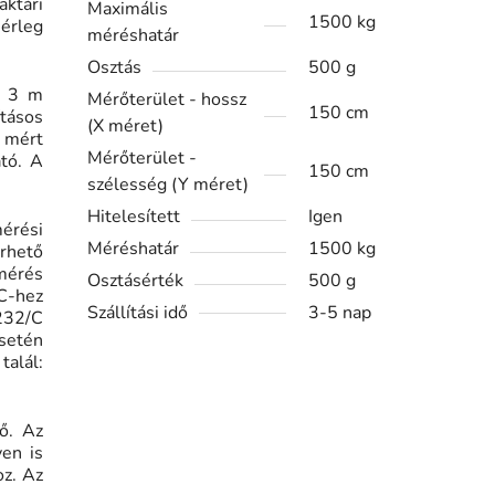
aktári
Maximális
1500 kg
érleg
méréshatár
Osztás
500 g
y 3 m
Mérőterület - hossz
150 cm
ításos
(X méret)
a mért
Mérőterület -
tó. A
150 cm
szélesség (Y méret)
Hitelesített
Igen
érési
Méréshatár
1500 kg
érhető
mérés
Osztásérték
500 g
C-hez
Szállítási idő
3-5 nap
232/C
setén
talál:
ő. Az
en is
oz. Az