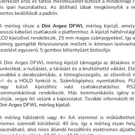
szerkezet erős és tartós mérőfelületet biztosít a mindennapi r
és ipari használathoz. Az állítható lábak megkönnyítik a m
pontos beállítását a padlón.
A mérleg része a
Dini Argeo DFWL
mérleg kijelző, amel
hosszú kábellel csatlakozik a platformhoz. A kijelző háttérvilág
LCD kijelzővel rendelkezik, 25 mm magas számjegyekkel, így 
tömeg gyengébb fényviszonyok mellett is könnyen leolvasha
kezelést egyszerű, 5 gombos billentyűzet biztosítja.
A Dini Argeo DFWL mérleg kijelző támogatja az általános m
funkciókat, a nullázást, a tárázást és a bruttó/nettó váltást. El
továbbá a darabszámlálás, a tömegösszegzés, az ellenőrző 
+/- és a HOLD funkció is. Számítógéphez, nyomtatóhoz, PL
vagy külső kijelzőhöz való csatlakoztatáshoz RS
kommunikációval rendelkezik. Más kommunikációs igény e
kérjük, vegye fel velünk a kapcsolatot. További információt itt 
Dini Argeo DFWL mérleg kijelző
.
A mérleg hálózatról vagy 4× AA elemmel is működtethet
elemes üzemidő körülbelül 40 óra, így a mérleg olyan hely
használható, ahol nincs állandó hozzáférés elektromos aljzath