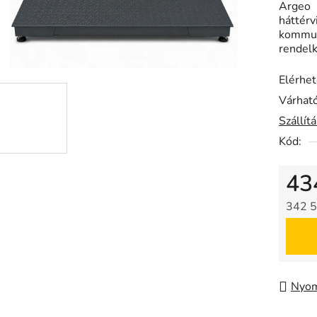
Argeo
hátté
kommu
rendelk
Elérhe
Várható
Szállít
Kód:
43
342 5
Egysé
Nyom