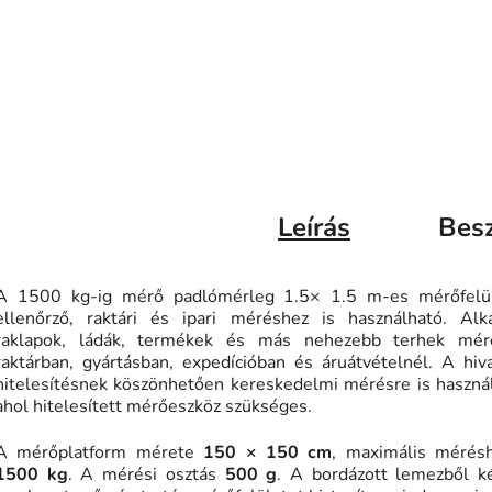
Leírás
Bes
A 1500 kg-ig mérő padlómérleg 1.5× 1.5 m-es mérőfelül
ellenőrző, raktári és ipari méréshez is használható. Alk
raklapok, ládák, termékek és más nehezebb terhek mér
raktárban, gyártásban, expedícióban és áruátvételnél. A hiv
hitelesítésnek köszönhetően kereskedelmi mérésre is haszná
ahol hitelesített mérőeszköz szükséges.
A mérőplatform mérete
150 × 150 cm
, maximális mérésh
1500 kg
. A mérési osztás
500 g
. A bordázott lemezből ké