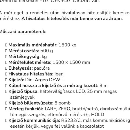
üzemi hőmérséklet -10 °C és +40 °C között van.
A mérleget a rendelés után hivatalosan hitelesítjük keresk
méréshez.
A hivatalos hitelesítés már benne van az árban.
Műszaki paraméterek:
Maximális méréshatár:
1500 kg
Mérési osztás:
500 g
Mértékegység:
kg
Mérőfelület mérete:
1500 × 1500 mm
Elhelyezés:
padlóra
Hivatalos hitelesítés:
igen
Kijelző:
Dini Argeo DFWL
Kábel hossza a kijelző és a mérleg között:
3 m
Kijelző típusa:
háttérvilágításos LCD, 25 mm magas
számjegyek
Kijelző billentyűzete:
5 gomb
Mérleg funkciói:
TARE, ZERO, bruttó/nettó, darabszámlálá
tömegösszegzés, ellenőrző mérés +/-, HOLD
Kijelző kommunikációja:
RS232/C, más kommunikációs i
esetén kérjük, vegye fel velünk a kapcsolatot