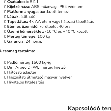
Csatlakozó:
RJ11
Kijelző háza:
ABS műanyag, IP54 védelem
Platform anyaga:
bordázott lemez
Lábak:
állítható
Tápellátás:
4× AA elem vagy hálózati tápellátás
Elemes üzemidő:
körülbelül 40 óra
Üzemi hőmérséklet:
-10 °C és +40 °C között
Mérleg tömege:
100 kg
Garancia:
24 hónap
A csomag tartalma:
Padlómérleg 1500 kg-ig
Dini Argeo DFWL mérleg kijelző
Hálózati adapter
Használati útmutató magyar nyelven
Hivatalos hitelesítés
Kapcsolódó te