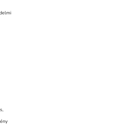
edelmi
s,
gény