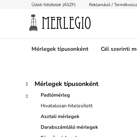
Ugrás
Üzleti feltételek (ÁSZF)
Reklamáció / Termékviss
a
fő
tartalomhoz
Mérlegek típusonként
Cél szerinti 
O
K
Kategóriák
Mérlegek típusonként
a
átugrása
l
t
Padlómérleg
d
e
a
Hivatalosan hitelesített
g
l
ó
Asztali mérlegek
s
r
i
Darabszámláló mérlegek
ó
á