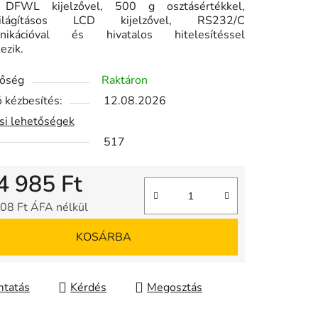
 DFWL kijelzővel, 500 g osztásértékkel,
rvilágításos LCD kijelzővel, RS232/C
nikációval és hivatalos hitelesítéssel
ezik.
tőség
Raktáron
 kézbesítés:
12.08.2026
ási lehetőségek
517
4 985 Ft
08 Ft ÁFA nélkül
gár:
KOSÁRBA
tatás
Kérdés
Megosztás