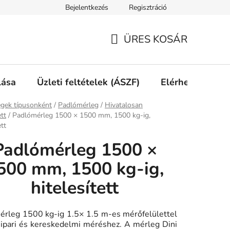
Bejelentkezés
Regisztráció
ÜRES KOSÁR
KOSÁR
lása
Üzleti feltételek (ÁSZF)
Elérhetőségek
ap
gek típusonként
/
Padlómérleg
/
Hivatalosan
ett
/
Padlómérleg 1500 × 1500 mm, 1500 kg-ig,
ett
Padlómérleg 1500 ×
500 mm, 1500 kg-ig,
hitelesített
érleg 1500 kg-ig 1.5× 1.5 m-es mérőfelülettel
, ipari és kereskedelmi méréshez. A mérleg Dini