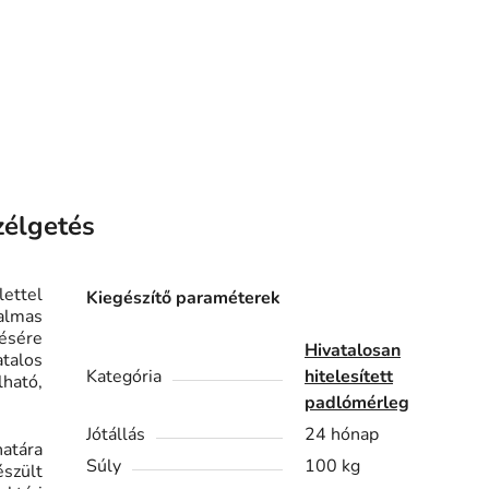
zélgetés
ettel
Kiegészítő paraméterek
almas
ésére
Hivatalosan
atalos
Kategória
hitelesített
lható,
padlómérleg
Jótállás
24 hónap
atára
Súly
100 kg
szült