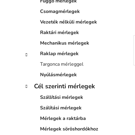
p
Függő mérlegek
k
a
Csomagmérlegek
n
e
Vezeték nélküli mérlegek
l
Raktári mérlegek
Mechanikus mérlegek
Raklap mérlegek
Targonca mérleggel
Nyúlásmérlegek
Cél szerinti mérlegek
Szállítási mérlegek
Szálítási mérlegek
Mérlegek a raktárba
Mérlegek söröshordókhoz