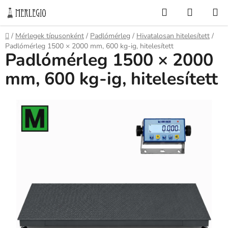
Ugrás
Keresés
KOSÁR
a
fő
Kezdőlap
/
Mérlegek típusonként
/
Padlómérleg
/
Hivatalosan hitelesített
/
tartalomhoz
Padlómérleg 1500 × 2000 mm, 600 kg-ig, hitelesített
Padlómérleg 1500 × 2000
mm, 600 kg-ig, hitelesített