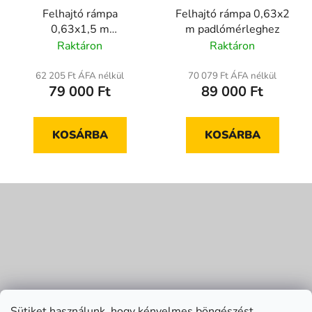
Felhajtó rámpa
Felhajtó rámpa 0,63x2
0,63x1,5 m
m padlómérleghez
padlómérleghez
Raktáron
Raktáron
62 205 Ft ÁFA nélkül
70 079 Ft ÁFA nélkül
79 000 Ft
89 000 Ft
KOSÁRBA
KOSÁRBA
L
á
b
l
é
c
Sütiket használunk, hogy kényelmes böngészést