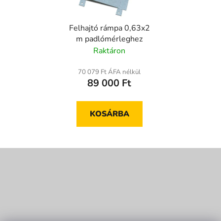
Felhajtó rámpa 0,63x2
m padlómérleghez
Raktáron
70 079 Ft ÁFA nélkül
89 000 Ft
KOSÁRBA
L
á
b
l
é
c