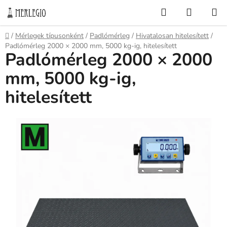
Ugrás
Keresés
KOSÁR
a
fő
Kezdőlap
/
Mérlegek típusonként
/
Padlómérleg
/
Hivatalosan hitelesített
/
tartalomhoz
Padlómérleg 2000 × 2000 mm, 5000 kg-ig, hitelesített
Padlómérleg 2000 × 2000
mm, 5000 kg-ig,
hitelesített