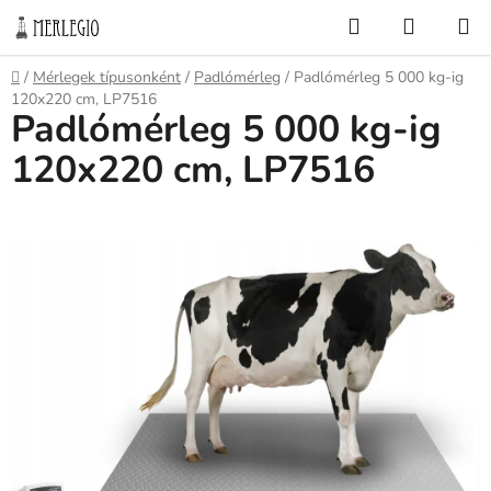
Ugrás
Keresés
KOSÁR
a
fő
Kezdőlap
/
Mérlegek típusonként
/
Padlómérleg
/
Padlómérleg 5 000 kg-ig
tartalomhoz
120x220 cm, LP7516
Padlómérleg 5 000 kg-ig
120x220 cm, LP7516