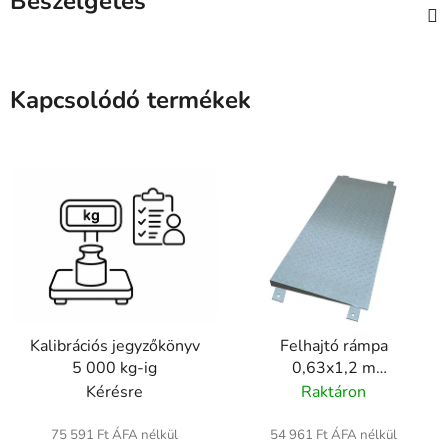
Beszélgetés
Kapcsolódó termékek
Kalibrációs jegyzőkönyv
Felhajtó rámpa
5 000 kg-ig
0,63x1,2 m
padlómérleghez
Kérésre
Raktáron
75 591 Ft ÁFA nélkül
54 961 Ft ÁFA nélkül