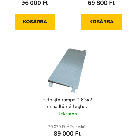
96 000 Ft
69 800 Ft
KOSÁRBA
KOSÁRBA
Felhajtó rámpa 0,63x2
m padlómérleghez
Raktáron
70 079 Ft ÁFA nélkül
89 000 Ft