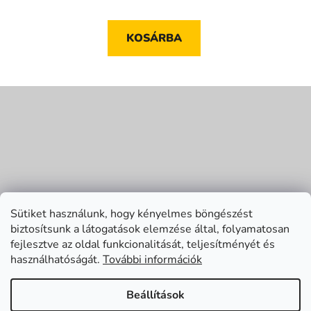
KOSÁRBA
L
á
b
l
é
c
Sütiket használunk, hogy kényelmes böngészést
biztosítsunk a látogatások elemzése által, folyamatosan
fejlesztve az oldal funkcionalitását, teljesítményét és
használhatóságát.
További információk
Beállítások