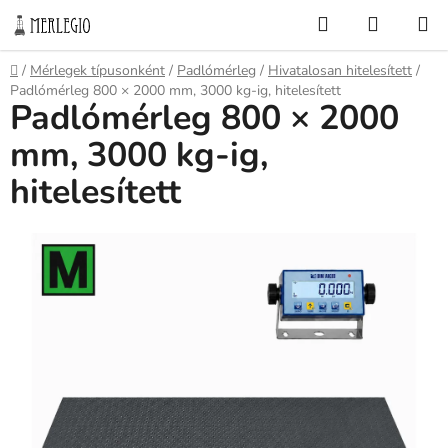
Ugrás
Keresés
KOSÁR
a
fő
Kezdőlap
/
Mérlegek típusonként
/
Padlómérleg
/
Hivatalosan hitelesített
/
tartalomhoz
Padlómérleg 800 × 2000 mm, 3000 kg-ig, hitelesített
Padlómérleg 800 × 2000
mm, 3000 kg-ig,
hitelesített