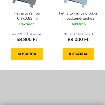
Felhajtó rámpa
Felhajtó rámpa 0,63x2
0,8x0,63 m
m padlómérleghez
padlómérleghez
Raktáron
Raktáron
46 299 Ft ÁFA nélkül
70 079 Ft ÁFA nélkül
58 800 Ft
89 000 Ft
KOSÁRBA
KOSÁRBA
L
á
b
l
é
c