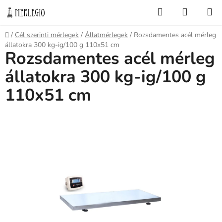
Ugrás
Keresés
KOSÁR
a
fő
Kezdőlap
/
Cél szerinti mérlegek
/
Állatmérlegek
/
Rozsdamentes acél mérleg
tartalomhoz
állatokra 300 kg-ig/100 g 110x51 cm
Rozsdamentes acél mérleg
állatokra 300 kg-ig/100 g
110x51 cm