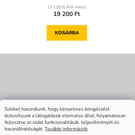
15 118 Ft ÁFA nélkül
19 200 Ft
KOSÁRBA
L
á
b
l
é
c
Sütiket használunk, hogy kényelmes böngészést
biztosítsunk a látogatások elemzése által, folyamatosan
fejlesztve az oldal funkcionalitását, teljesítményét és
használhatóságát.
További információk