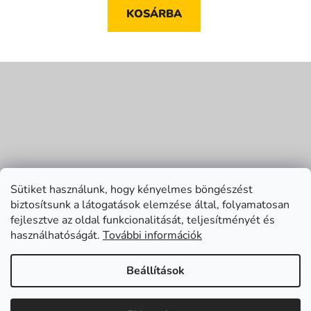
KOSÁRBA
L
á
b
l
é
c
Sütiket használunk, hogy kényelmes böngészést
biztosítsunk a látogatások elemzése által, folyamatosan
fejlesztve az oldal funkcionalitását, teljesítményét és
használhatóságát.
További információk
Beállítások
Shoptet készítette