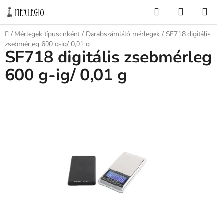
Ugrás
Keresés
KOSÁR
a
fő
Kezdőlap
/
Mérlegek típusonként
/
Darabszámláló mérlegek
/
SF718 digitális
tartalomhoz
zsebmérleg 600 g-ig/ 0,01 g
SF718 digitális zsebmérleg
600 g-ig/ 0,01 g