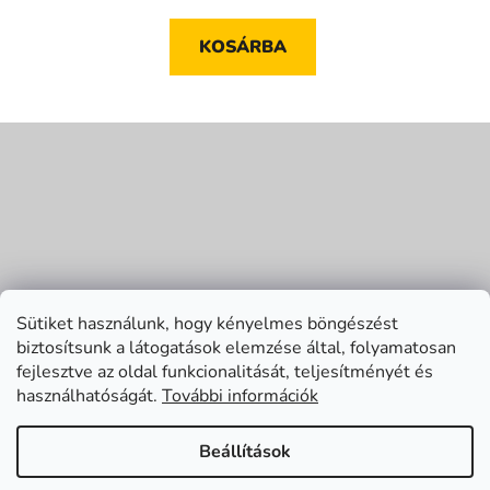
KOSÁRBA
L
á
b
l
é
c
Sütiket használunk, hogy kényelmes böngészést
biztosítsunk a látogatások elemzése által, folyamatosan
fejlesztve az oldal funkcionalitását, teljesítményét és
használhatóságát.
További információk
Beállítások