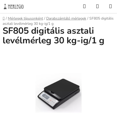
Ugrás
Keresés
KOSÁR
a
fő
Kezdőlap
/
Mérlegek típusonként
/
Darabszámláló mérlegek
/
SF805 digitális
tartalomhoz
asztali levélmérleg 30 kg-ig/1 g
SF805 digitális asztali
levélmérleg 30 kg-ig/1 g