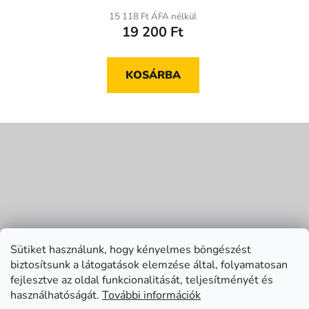
15 118 Ft ÁFA nélkül
19 200 Ft
KOSÁRBA
L
á
b
l
é
c
Sütiket használunk, hogy kényelmes böngészést
biztosítsunk a látogatások elemzése által, folyamatosan
fejlesztve az oldal funkcionalitását, teljesítményét és
használhatóságát.
További információk