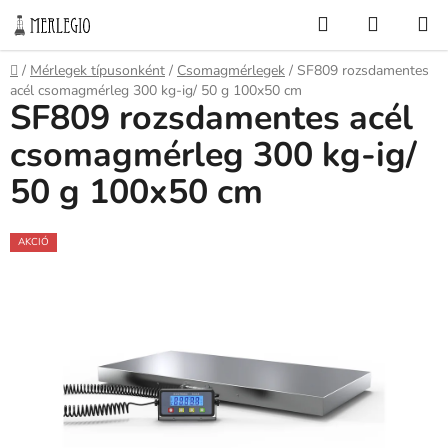
Ugrás
Keresés
KOSÁR
a
fő
Kezdőlap
/
Mérlegek típusonként
/
Csomagmérlegek
/
SF809 rozsdamentes
tartalomhoz
acél csomagmérleg 300 kg-ig/ 50 g 100x50 cm
SF809 rozsdamentes acél
csomagmérleg 300 kg-ig/
50 g 100x50 cm
AKCIÓ