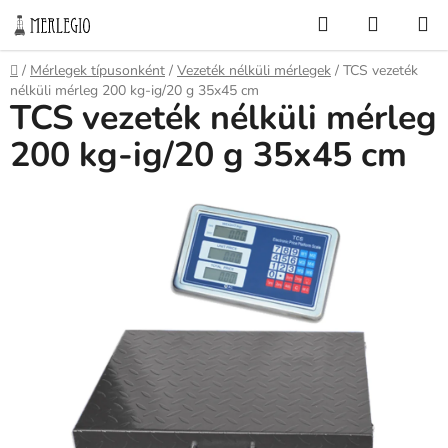
Ugrás
Keresés
KOSÁR
a
fő
Kezdőlap
/
Mérlegek típusonként
/
Vezeték nélküli mérlegek
/
TCS vezeték
tartalomhoz
nélküli mérleg 200 kg-ig/20 g 35x45 cm
TCS vezeték nélküli mérleg
200 kg-ig/20 g 35x45 cm